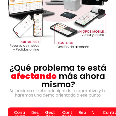
¿Qué problema te está
afectando
más ahora
mismo?
Selecciona el reto principal de tu operativa y te
haremos una demo orientada a ese punto.
Controlar
Descuadres
Gestión
Control
Reportes
Verifactu
Contro