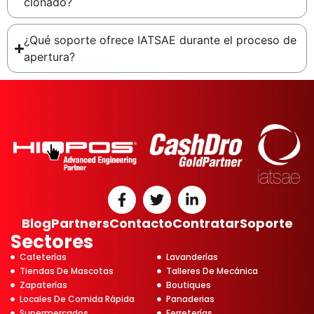
clonado?
¿Qué soporte ofrece IATSAE durante el proceso de
apertura?
Blog
Partners
Contacto
Contratar
Soporte
Sectores
Cafeterías
Lavanderías
Tiendas De Mascotas
Talleres De Mecánica
Zapaterías
Boutiques
Locales De Comida Rápida
Panaderias
Supermercados
Ferreterías