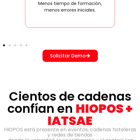
Menos tiempo de formación,
ac
sin
menos errores iniciales.
Solicitar Demo
Cientos de cadenas
confían en
HIOPOS +
IATSAE
HIOPOS está presente en eventos, cadenas hoteleras
y redes de tiendas