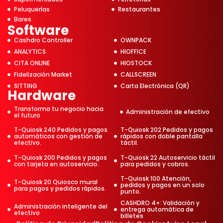
Peluquerías
Restaurantes
Bares
Software
Cashdro Controller
OWNPACK
ANALYTICS
HIOFFICE
CITA ONLINE
HIOSTOCK
Fidelización Market
CALLSCREEN
SITTING
Carta Electrónica (QR)
Hardware
Transforma tu negocio hacia
Administración de efectivo
el futuro
T-Quiosk 240 Pedidos y pagos
T-Quiosk 202 Pedidos y pagos
automáticos con gestión de
rápidos con doble pantalla
efectivo.
táctil.
T-Quiosk 200 Pedidos y pagos
T-Quiosk 22 Autoservicio táctil
con tarjeta en autoservicio.
para pedidos y cobros.
T-Quiosk 100 Atención,
T-Quiosk 20 Quiosco mural
pedidos y pagos en un solo
para pagos y pedidos rápidos.
punto.
CASHDRO 4+: Validación y
Administración inteligente del
entrega automática de
efectivo
billetes