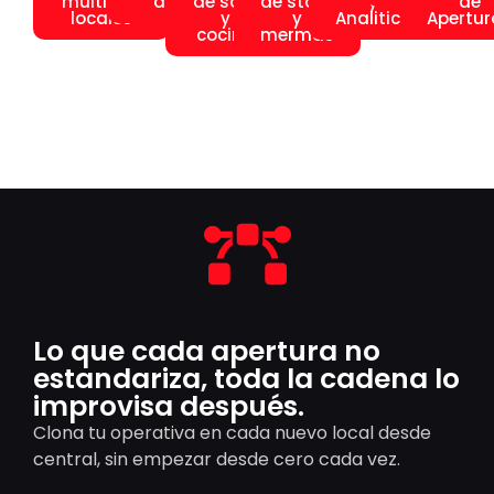
multiples
de caja
de sala
de stock
y
de
locales
y
y
Analitica
Apertur
cocina
mermas
Lo que cada apertura no
estandariza, toda la cadena lo
improvisa después.
Clona tu operativa en cada nuevo local desde
central, sin empezar desde cero cada vez.