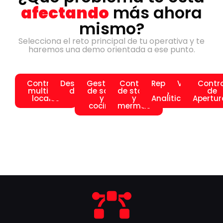
afectando
más ahora
mismo?
Selecciona el reto principal de tu operativa y te
haremos una demo orientada a ese punto.
Controlar
Descuadres
Gestión
Control
Reportes
Verifactu
Contro
multiples
de caja
de sala
de stock
y
de
locales
y
y
Analitica
Apertur
cocina
mermas