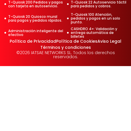
T-Quiosk 200 Pedidos y pagos
T-Quiosk 22 Autoservicio táctil
con tarjeta en autoservicio.
para pedidos y cobros.
T-Quiosk 100 Atención,
T-Quiosk 20 Quiosco mural
pedidos y pagos en un solo
para pagos y pedidos rápidos.
punto.
CASHDRO 4+: Validación y
Administración inteligente del
entrega automática de
efectivo
billetes
Política de Privacidad
Política de Cookies
Aviso Legal
Términos y condiciones
©2026 IATSAE NETWORKS SL. Todos los derechos
reservados.