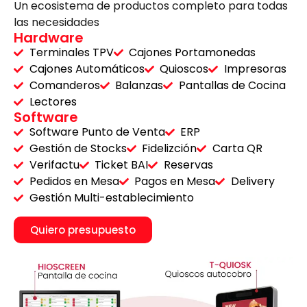
Un ecosistema de productos completo para todas
las necesidades
Hardware
Terminales TPV
Cajones Portamonedas
Cajones Automáticos
Quioscos
Impresoras
Comanderos
Balanzas
Pantallas de Cocina
Lectores
Software
Software Punto de Venta
ERP
Gestión de Stocks
Fidelizción
Carta QR
Verifactu
Ticket BAI
Reservas
Pedidos en Mesa
Pagos en Mesa
Delivery
Gestión Multi-establecimiento
Quiero presupuesto