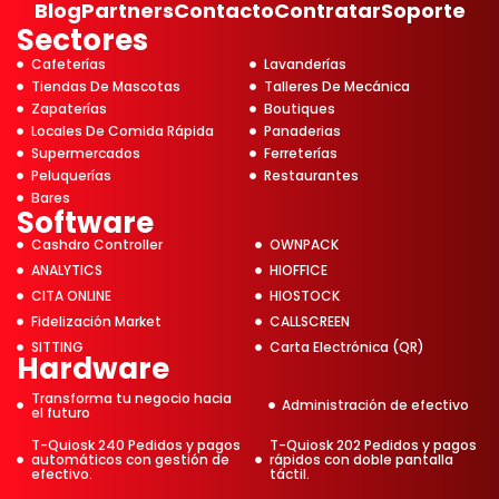
Blog
Partners
Contacto
Contratar
Soporte
Sectores
Cafeterías
Lavanderías
Tiendas De Mascotas
Talleres De Mecánica
Zapaterías
Boutiques
Locales De Comida Rápida
Panaderias
Supermercados
Ferreterías
Peluquerías
Restaurantes
Bares
Software
Cashdro Controller
OWNPACK
ANALYTICS
HIOFFICE
CITA ONLINE
HIOSTOCK
Fidelización Market
CALLSCREEN
SITTING
Carta Electrónica (QR)
Hardware
Transforma tu negocio hacia
Administración de efectivo
el futuro
T-Quiosk 240 Pedidos y pagos
T-Quiosk 202 Pedidos y pagos
automáticos con gestión de
rápidos con doble pantalla
efectivo.
táctil.