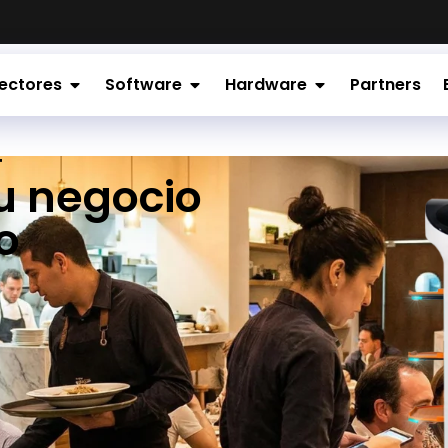
ectores
Software
Hardware
Partners
T
u negocio
o