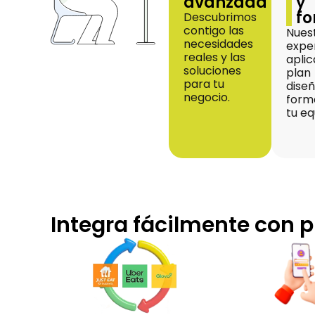
avanzada
y
f
Descubrimos
contigo las
Nues
necesidades
expe
reales y las
aplic
soluciones
plan
para tu
dise
negocio.
form
tu eq
Integra fácilmente con p