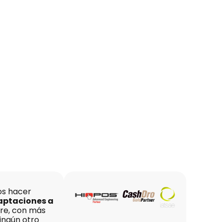
s hacer
aptaciones a
re, con más
ingún otro