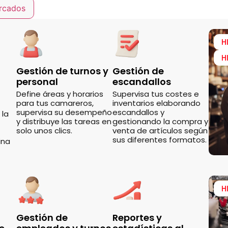
rcados
H
H
Gestión de turnos y
Gestión de
personal
escandallos
Define áreas y horarios
Supervisa tus costes e
para tus camareros,
inventarios elaborando
supervisa su desempeño
escandallos y
 la
y distribuye las tareas en
gestionando la compra y
solo unos clics.
venta de artículos según
sus diferentes formatos.
ina
H
Gestión de
Reportes y