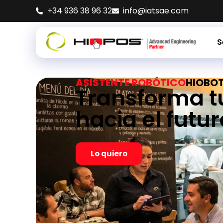
+34 936 38 96 32
info@iatsae.com
S
ASISTENTE ROBÓTICO
HIOBO
Transforma t
hacia el futur
Lo quiero