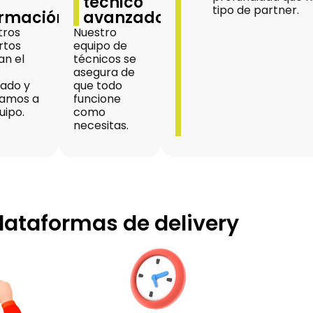
técnico
tipo de partner.
ormación
avanzado
tros
Nuestro
rtos
equipo de
an el
técnicos se
asegura de
ñado y
que todo
amos a
funcione
uipo.
como
necesitas.
lataformas de delivery