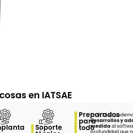
 cosas en IATSAE
Preparados
En IATSAE podemo
para
desarrollos y ad
medida
al softwa
plantación
Soporte
todo
profundidad que n