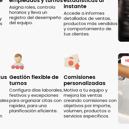
e
empleados y turnos
estadísticas al
instante
Asigna roles, controla
horarios y lleva un
Accede a informes
registro del desempeño
y
detallados de ventas,
del equipo.
os
productos más vendidos
y comportamiento de
tus clientes.
H
tus
Gestión flexible de
Comisiones
turnos
personalizadas
Configura días laborales,
Motiva a tu equipo y
festivos y excepciones
mejora las ventas
ales
para organizar citas con
creando comisiones con
rapidez, para una
objetivos por importe,
s
planificación eficiente.
volumen, productos o
ón
servicios específicos.