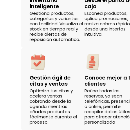
inventario
desde el punto d
inteligente
caja
Gestiona productos,
Escanea productos,
categorías y variantes
aplica promociones, 
con facilidad. Visualiza el
realiza cobros rápid
stock en tiempo real y
desde una interfaz
recibe alertas de
intuitiva.
reposición automática.
Gestión ágil de
Conoce mejor a 
citas y ventas
clientes
Optimiza tus citas y
Reúne todas las
acelera ventas
reservas, ya sean
cobrando desde la
telefónicas, presenci
agenda mientras
o online, permite
añades productos
recopilar datos útile
fácilmente durante el
para ofrecer atenci
proceso.
personalizada