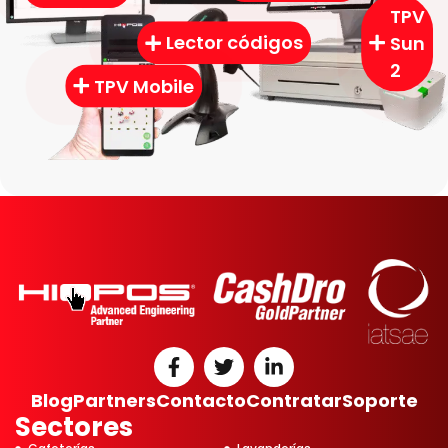
TPV
Sun
Lector códigos
2
TPV Mobile
Blog
Partners
Contacto
Contratar
Soporte
Sectores