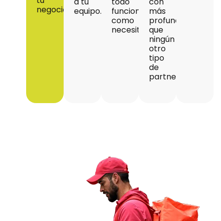
tu
con
a tu
todo
negocio.
más
equipo.
funcione
profundidad
como
que
necesitas.
ningún
otro
tipo
de
partner.