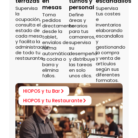
terrazas
en
turnos y
escandallos
mesas
personal
Supervisa
Supervisa
la
tus costes
Toma
Define
ocupación,
e
pedidos
áreas y
consulta el
inventarios
directamente
horarios
estado de
elaborando
desde la
para tus
cada mesa
escandallos
tablet,
camareros,
y facilita la
y
envíalos de
supervisa
administración
gestionando
forma
su
de todo tu
la compra
automática
desempeño
restaurante.
y venta de
a cocina o
y distribuye
artículos
barra y
las tareas
según sus
elimina
en solo
diferentes
fallos.
unos clics.
formatos.
HIOPOS y tu Bar
HIOPOS y tu Restaurante