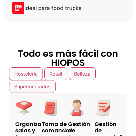
Ideal para food trucks
Todo es más fácil con
HIOPOS
Hostelería
Retail
Belleza
Supermercados
Organiza
Toma de
Gestión
Gestión
salas y
comandas
de
de