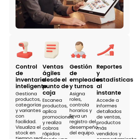
Control
Ventas
Gestión
Reportes
de
ágiles
de
y
inventario
desde el
empleados
estadísticas
inteligente
punto de
y turnos
al
caja
instante
Gestiona
Asigna
productos,
roles,
Escanea
Accede a
categorías
controla
productos,
informes
y variantes
horarios y
aplica
detallados
con
lleva un
promociones,
de ventas,
facilidad.
registro del
y realiza
productos
Visualiza el
desempeño
cobros
más
stock en
del equipo.
rápidos
vendidos y
tiempo real