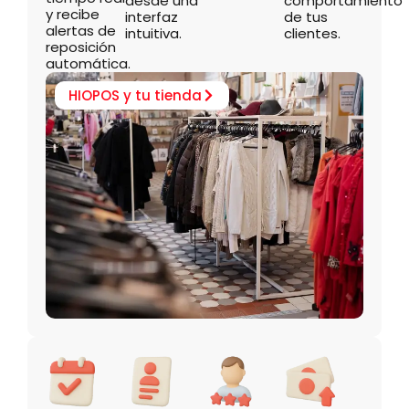
desde una
comportamiento
y recibe
interfaz
de tus
alertas de
intuitiva.
clientes.
reposición
automática.
HIOPOS y tu tienda