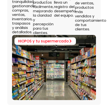
tranquilidad
productos
lleva un
de ventas,
gestionando
fácilmente,
registro del
productos
compras,
mejorando
desempeño
más
ventas,
la claridad
del equipo.
vendidos y
inventarios,
y
comportamiento
traspasos
percepción
de tus
y análisis
para tus
clientes.
detallados.
clientes.
HIOPOS y tu supermercado