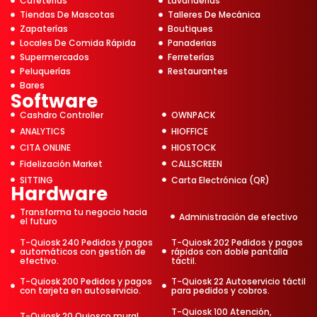
Cafeterías
Lavanderías
Tiendas De Mascotas
Talleres De Mecánica
Zapaterías
Boutiques
Locales De Comida Rápida
Panaderias
Supermercados
Ferreterías
Peluquerías
Restaurantes
Bares
Software
Cashdro Controller
OWNPACK
ANALYTICS
HIOFFICE
CITA ONLINE
HIOSTOCK
Fidelización Market
CALLSCREEN
SITTING
Carta Electrónica (QR)
Hardware
Transforma tu negocio hacia
Administración de efectivo
el futuro
T-Quiosk 240 Pedidos y pagos
T-Quiosk 202 Pedidos y pagos
automáticos con gestión de
rápidos con doble pantalla
efectivo.
táctil.
T-Quiosk 200 Pedidos y pagos
T-Quiosk 22 Autoservicio táctil
con tarjeta en autoservicio.
para pedidos y cobros.
T-Quiosk 100 Atención,
T-Quiosk 20 Quiosco mural