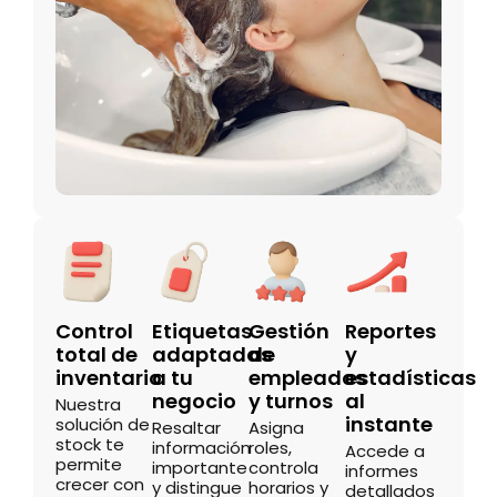
Control
Etiquetas
Gestión
Reportes
total de
adaptadas
de
y
inventario
a tu
empleados
estadísticas
negocio
y turnos
al
Nuestra
instante
solución de
Resaltar
Asigna
stock te
información
roles,
Accede a
permite
importante
controla
informes
crecer con
y distingue
horarios y
detallados