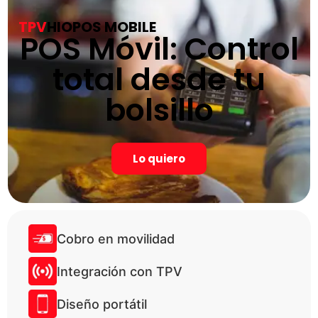
TPV
HIOPOS MOBILE
POS Móvil: Control
total desde tu
bolsillo
Lo quiero
Cobro en movilidad
Integración con TPV
Diseño portátil