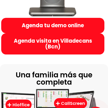
Agenda tu demo online
Agenda visita en Villadecans
(Bcn)
Una familia más que
completa
CallScreen
Hioffice