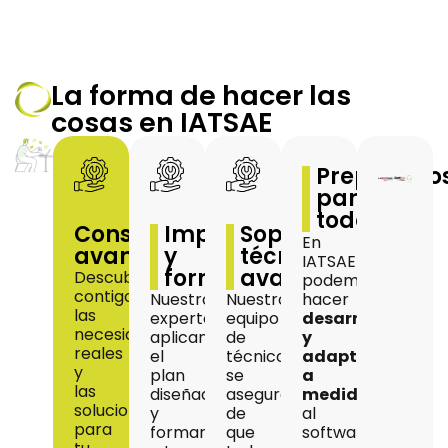
La forma de hacer las
cosas en IATSAE
Preparado
para
todo
Consultoría
Implantación
Soporte
En
avanzada
y
técnico
IATSAE
formación
avanzado
Descubrimos
podemos
contigo
hacer
Nuestros
Nuestro
las
desarrollos
expertos
equipo
necesidades
y
aplican
de
reales
adaptaciones
el
técnicos
y
a
plan
se
las
medida
diseñado
asegura
soluciones
al
y
de
para
software,
formamos
que