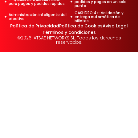
pedidos y pagos en un solo
para pagos y pedidos rápidos.
punto.
CASHDRO 4+: Validación y
Administración inteligente del
entrega automática de
efectivo
billetes
Política de Privacidad
Política de Cookies
Aviso Legal
Términos y condiciones
©2026 IATSAE NETWORKS SL. Todos los derechos
reservados.