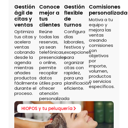
Gestión
Conoce
Gestión
Comisiones
ágil de
mejor a
flexible
personalizada
citas y
tus
de
Motiva a tu
ventas
clientes
turnos
equipo y
mejora las
Optimiza
Reúne
Configura
ventas
tus citas y
todas las
días
creando
acelera
reservas,
laborales,
comisiones
ventas
ya sean
festivos y
con
cobrando
telefónicas,
excepciones
objetivos
desde la
presenciales
para
por
agenda
o online,
organizar
importe,
mientras
permite
citas con
volumen,
añades
recopilar
rapidez,
productos
productos
datos
para una
o servicios
fácilmente
útiles para
planificación
específicos.
durante el
ofrecer
eficiente.
proceso.
atención
personalizada
HIOPOS y tu peluquería