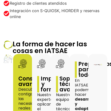
Registro de clientes atendidos
Integración con S-QUIOSK, HIORDER y reservas
online
La forma de hacer las
cosas en IATSAE
Preparado
para
todo
Consultoría
Implantación
Soporte
En
avanzada
y
técnico
IATSAE
formación
avanzado
Descubrimos
podemos
contigo
hacer
Nuestros
Nuestro
las
desarrollos
expertos
equipo
necesidades
y
aplican
de
reales
adaptaciones
el
técnicos