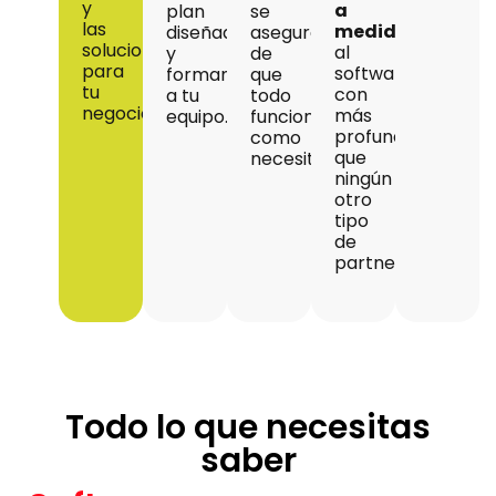
y
a
plan
se
las
medida
diseñado
asegura
soluciones
al
y
de
para
software,
formamos
que
tu
con
a tu
todo
negocio.
más
equipo.
funcione
profundidad
como
que
necesitas.
ningún
otro
tipo
de
partner.
Todo lo que necesitas
saber