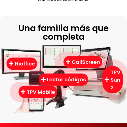
Una familia más que
completa
CallScreen
Hioffice
TPV
Sun
Lector códigos
2
TPV Mobile