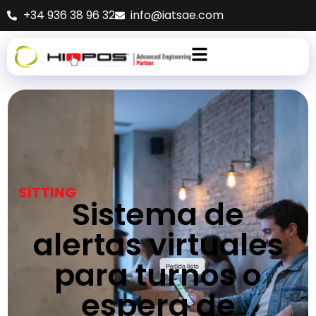
+34 936 38 96 32
info@iatsae.com
SITTING
Sistema de
alertas virtuales
para turnos o
espera de