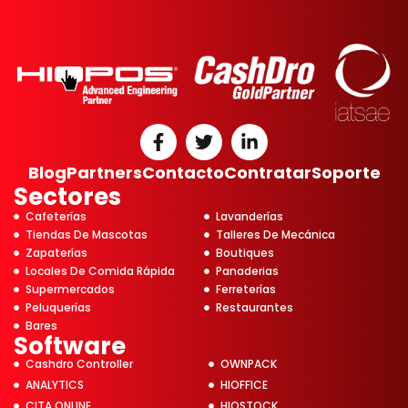
Blog
Partners
Contacto
Contratar
Soporte
Sectores
Cafeterías
Lavanderías
Tiendas De Mascotas
Talleres De Mecánica
Zapaterías
Boutiques
Locales De Comida Rápida
Panaderias
Supermercados
Ferreterías
Peluquerías
Restaurantes
Bares
Software
Cashdro Controller
OWNPACK
ANALYTICS
HIOFFICE
CITA ONLINE
HIOSTOCK