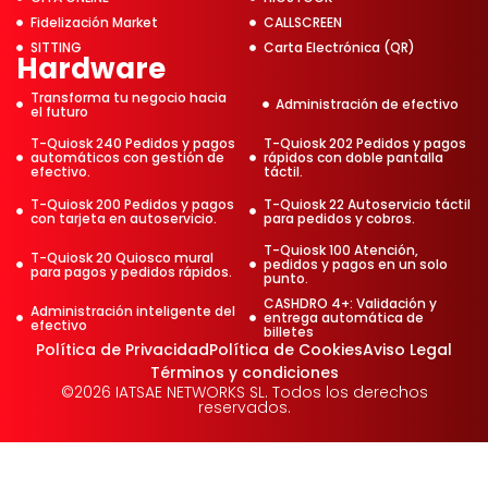
Fidelización Market
CALLSCREEN
SITTING
Carta Electrónica (QR)
Hardware
Transforma tu negocio hacia
Administración de efectivo
el futuro
T-Quiosk 240 Pedidos y pagos
T-Quiosk 202 Pedidos y pagos
automáticos con gestión de
rápidos con doble pantalla
efectivo.
táctil.
T-Quiosk 200 Pedidos y pagos
T-Quiosk 22 Autoservicio táctil
con tarjeta en autoservicio.
para pedidos y cobros.
T-Quiosk 100 Atención,
T-Quiosk 20 Quiosco mural
pedidos y pagos en un solo
para pagos y pedidos rápidos.
punto.
CASHDRO 4+: Validación y
Administración inteligente del
entrega automática de
efectivo
billetes
Política de Privacidad
Política de Cookies
Aviso Legal
Términos y condiciones
©2026 IATSAE NETWORKS SL. Todos los derechos
reservados.