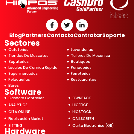
Blog
Partners
Contacto
Contratar
Soporte
Sectores
Cafeterías
Lavanderías
Tiendas De Mascotas
Talleres De Mecánica
Zapaterías
Boutiques
Locales De Comida Rápida
Panaderias
Supermercados
Ferreterías
Peluquerías
Restaurantes
Bares
Software
Cashdro Controller
OWNPACK
ANALYTICS
HIOFFICE
CITA ONLINE
HIOSTOCK
Fidelización Market
CALLSCREEN
SITTING
Carta Electrónica (QR)
Hardware