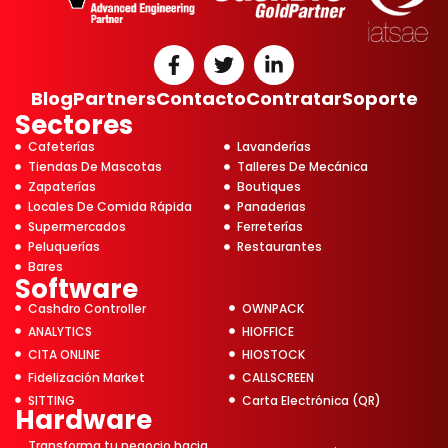
Blog
Partners
Contacto
Contratar
Soporte
Sectores
Cafeterías
Lavanderías
Tiendas De Mascotas
Talleres De Mecánica
Zapaterías
Boutiques
Locales De Comida Rápida
Panaderias
Supermercados
Ferreterías
Peluquerías
Restaurantes
Bares
Software
Cashdro Controller
OWNPACK
ANALYTICS
HIOFFICE
CITA ONLINE
HIOSTOCK
Fidelización Market
CALLSCREEN
SITTING
Carta Electrónica (QR)
Hardware
Transforma tu negocio hacia